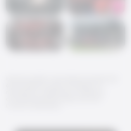
ВСЕ УСЛУГИ →
Решение, дизайн и изготовление упаковки для
фитнес браслетов клуба. Учли бюджет на
производство, предложили оптимальное
соотношения внешнего вида, качества и
стоимости реализации.